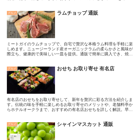
KIHACHIなどがあります。忙しい方でも簡単に注文でき、素敵な誕
生日を演出します。
ラムチョップ 通販
グルメ
ミートガイのラムチョップで、自宅で贅沢な本格ラム料理を手軽に楽
しめます。ニュージーランド産オーガニックラムの柔らかさと風味が
際立ち、健康的で美味しい一皿を提供。通販で簡単に購入でき、焼き
方のポイントも紹介します。
おせち お取り寄せ 有名店
グルメ
有名店のおせちをお取り寄せして、新年を贅沢に彩る方法を紹介しま
す。伝統の味を手軽に楽しめるお取り寄せのメリットや、老舗料亭か
らホテルオークラまで、おすすめの有名店おせちを詳しく解説。早め
の予約で特典も活用し、華やかな新年を迎えるためのヒントが満載で
す。
シャインマスカット 通販
グルメ