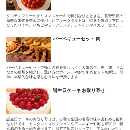
グルテンフリーのクリスマスケーキで特別なひとときを。長野県産の
新鮮な果物を贅沢に使用したフルーツタルトは、健康を気遣う方にも
ぴったりです。いちごやラ・フランス、シャインマスカットなど、華
やかなタルトがテーブルを彩ります。今年は体にも優しい選択をしま
せんか？
バーベキューセット 肉
グルメ
バーベキューセットで極上の肉を楽しもう！人気の牛、豚、鶏、ラム
などの種類を紹介し、選び方のポイントやおすすめセットも解説。簡
単に本格的な味を楽しむ方法を伝授します。
誕生日ケーキ お取り寄せ
グルメ
誕生日ケーキのお取り寄せは、自宅で全国の名店の味を楽しめる便利
な方法です。カスタマイズオプションやアレルギー対応も豊富で、特
別感のある一品を選べます。おすすめのショップとしてCake.jpや