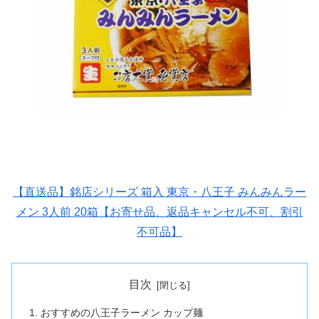
【直送品】銘店シリーズ 箱入 東京・八王子 みんみんラー
メン 3人前 20箱【お寄せ品、返品キャンセル不可、割引
不可品】
目次
おすすめの八王子ラーメン カップ麺