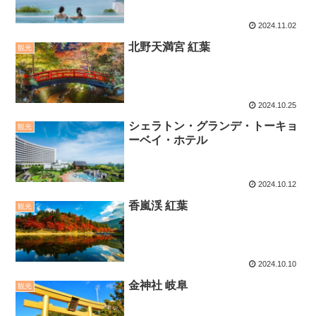
2024.11.02
北野天満宮 紅葉
観光
2024.10.25
シェラトン・グランデ・トーキョ
観光
ーベイ・ホテル
2024.10.12
香嵐渓 紅葉
観光
2024.10.10
金神社 岐阜
観光