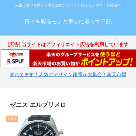
人生に彩りを添えて幸せな気分にしてくれるモノやコトを発信中
日々を彩るモノと幸せに暮らす日記
[広告] 当サイトはアフィリエイト広告を利用しています
売れてます！人気のデザイン家電が大集合！楽天市場
ゼニス エルプリメロ
腕時計