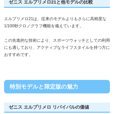
ゼニス エルプリメロ21と他モデルの比較
エルプリメロ21は、従来のモデルよりもさらに高精度な
1/100秒クロノグラフ機能を備えています。
この先進的な技術により、スポーツウォッチとしての利用
にも適しており、アクティブなライフスタイルを持つ方に
おすすめです。
特別モデルと限定版の魅力
ゼニス エルプリメロ リバイバルの価値