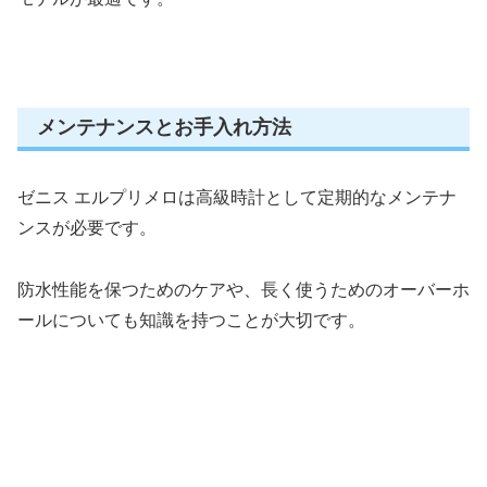
メンテナンスとお手入れ方法
ゼニス エルプリメロは高級時計として定期的なメンテナ
ンスが必要です。
防水性能を保つためのケアや、長く使うためのオーバーホ
ールについても知識を持つことが大切です。