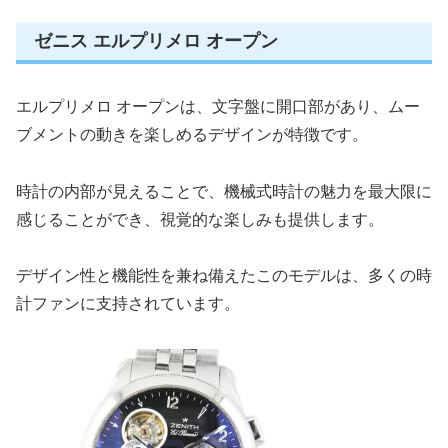
ゼニス エルプリメロ オープン
エルプリメロ オープンは、文字盤に開口部があり、ムー
ブメントの動きを楽しめるデザインが特徴です。
時計の内部が見えることで、機械式時計の魅力を最大限に
感じることができ、視覚的な楽しみも提供します。
デザイン性と機能性を兼ね備えたこのモデルは、多くの時
計ファンに支持されています。