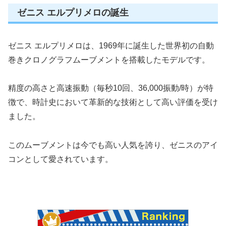
ゼニス エルプリメロの誕生
ゼニス エルプリメロは、1969年に誕生した世界初の自動
巻きクロノグラフムーブメントを搭載したモデルです。
精度の高さと高速振動（毎秒10回、36,000振動/時）が特
徴で、時計史において革新的な技術として高い評価を受け
ました。
このムーブメントは今でも高い人気を誇り、ゼニスのアイ
コンとして愛されています。