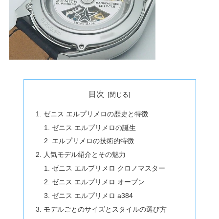
目次
ゼニス エルプリメロの歴史と特徴
ゼニス エルプリメロの誕生
エルプリメロの技術的特徴
人気モデル紹介とその魅力
ゼニス エルプリメロ クロノマスター
ゼニス エルプリメロ オープン
ゼニス エルプリメロ a384
モデルごとのサイズとスタイルの選び方