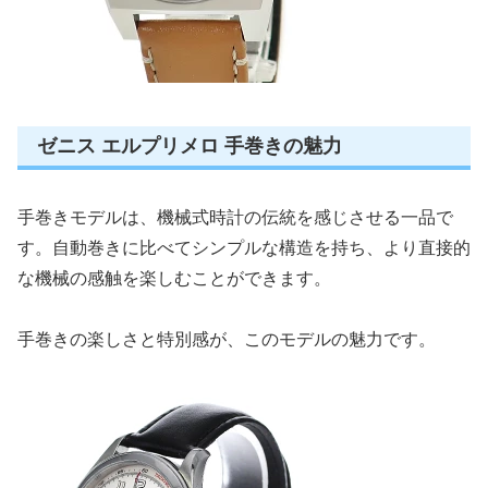
ゼニス エルプリメロ 手巻きの魅力
手巻きモデルは、機械式時計の伝統を感じさせる一品で
す。自動巻きに比べてシンプルな構造を持ち、より直接的
な機械の感触を楽しむことができます。
手巻きの楽しさと特別感が、このモデルの魅力です。