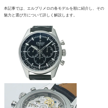
本記事では、エルプリメロの各モデルを順に紹介し、その
魅力と選び方について詳しく解説します。