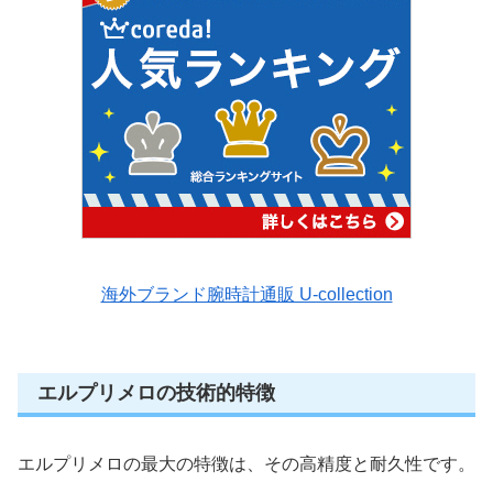
海外ブランド腕時計通販 U-collection
エルプリメロの技術的特徴
エルプリメロの最大の特徴は、その高精度と耐久性です。