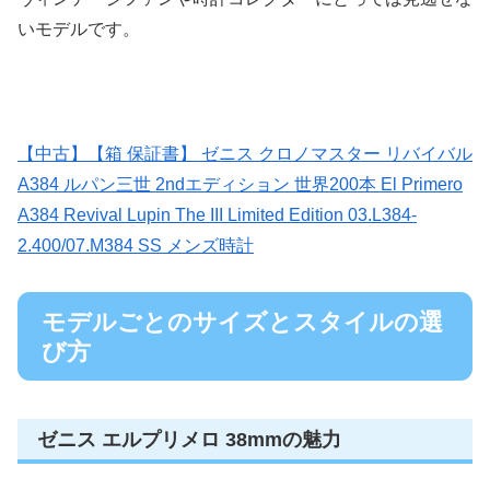
いモデルです。
【中古】【箱 保証書】 ゼニス クロノマスター リバイバル
A384 ルパン三世 2ndエディション 世界200本 El Primero
A384 Revival Lupin The III Limited Edition 03.L384-
2.400/07.M384 SS メンズ時計
モデルごとのサイズとスタイルの選
び方
ゼニス エルプリメロ 38mmの魅力