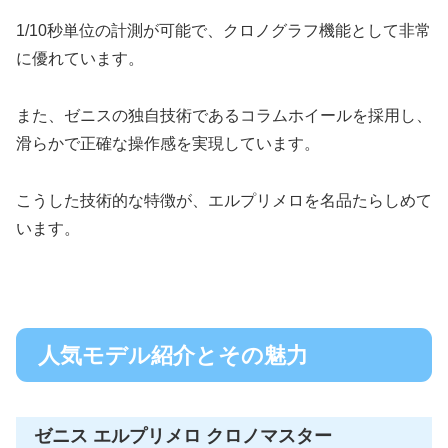
1/10秒単位の計測が可能で、クロノグラフ機能として非常
に優れています。
また、ゼニスの独自技術であるコラムホイールを採用し、
滑らかで正確な操作感を実現しています。
こうした技術的な特徴が、エルプリメロを名品たらしめて
います。
人気モデル紹介とその魅力
ゼニス エルプリメロ クロノマスター