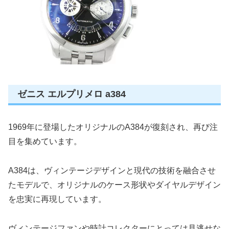
ゼニス エルプリメロ a384
1969年に登場したオリジナルのA384が復刻され、再び注
目を集めています。
A384は、ヴィンテージデザインと現代の技術を融合させ
たモデルで、オリジナルのケース形状やダイヤルデザイン
を忠実に再現しています。
ヴィンテージファンや時計コレクターにとっては見逃せな