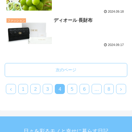
2024.09.18
ディオール 長財布
ファッション
2024.09.17
次のページ
前
次
1
2
3
4
5
6
…
8
へ
へ
日々を彩るモノと幸せに暮らす日記