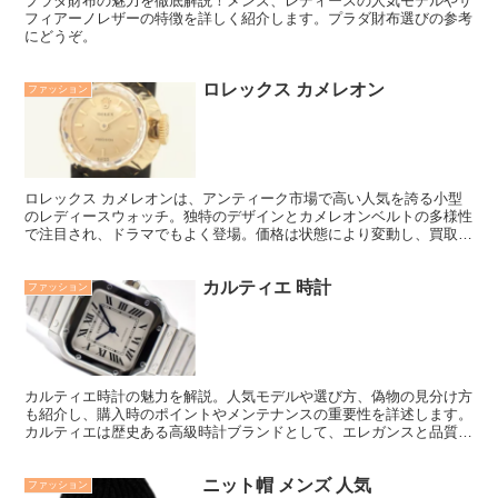
プラダ財布の魅力を徹底解説！メンズ、レディースの人気モデルやサ
フィアーノレザーの特徴を詳しく紹介します。プラダ財布選びの参考
にどうぞ。
ロレックス カメレオン
ファッション
ロレックス カメレオンは、アンティーク市場で高い人気を誇る小型
のレディースウォッチ。独特のデザインとカメレオンベルトの多様性
で注目され、ドラマでもよく登場。価格は状態により変動し、買取市
場でも高評価を受けています。
カルティエ 時計
ファッション
カルティエ時計の魅力を解説。人気モデルや選び方、偽物の見分け方
も紹介し、購入時のポイントやメンテナンスの重要性を詳述します。
カルティエは歴史ある高級時計ブランドとして、エレガンスと品質の
両立を追求してきました。この記事では、定番の「タンク」や「サン
トス ドゥ カルティエ」などのモデルの特徴を紹介し、正規店と中古
ニット帽 メンズ 人気
市場での購入方法、偽物対策についても解説します。カルティエ時計
ファッション